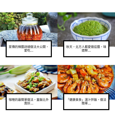
家傳的辣醬詳細做法大公開，
秋天，北方人都愛做這醬，味
愛吃...
道鮮...
咖喱的最簡單做法，蓋飯比外
「健康美食」湯汁拌飯，做法
賣好...
簡單...