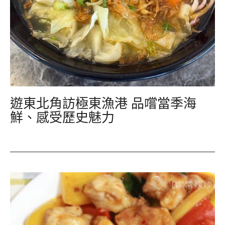
遊東北角訪極東漁港 品嚐當季海
鮮、感受歷史魅力