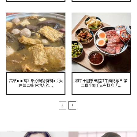
萬華100碗》暖心鍋物特輯3：大
和牛十圖祭出超狂牛肉紀念日 第
唐薑母鴨 在地人的...
二份半價千元有找吃「...