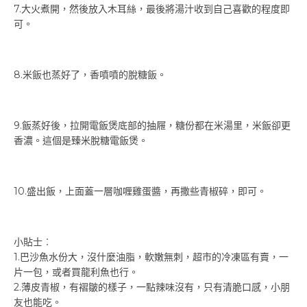
7.大火煮開，然後放入木耳絲，最後將湯汁收到自己喜歡的程度即
可。
8.米飯也蒸好了，香噴噴的脫糖飯。
9.飯蒸好後，拉開電飯煲底部的抽屜，糖份都在米湯里，米飯卻更
香濃。這個是臻米脫糖電飯煲。
10.盛出飯，上面蓋一層咖喱雞蛋醬，再撒些青椒碎，即可。
小貼士︰
1.巴沙魚水份大，沒什麼油脂，軟嫩無刺，超市的冷凍區有賣，一
片一包，或者買龍利魚也行。
2.薄皮青椒，有褶皺的樣子，一點辣味沒有，只有清脆口感，小朋
友也能吃。