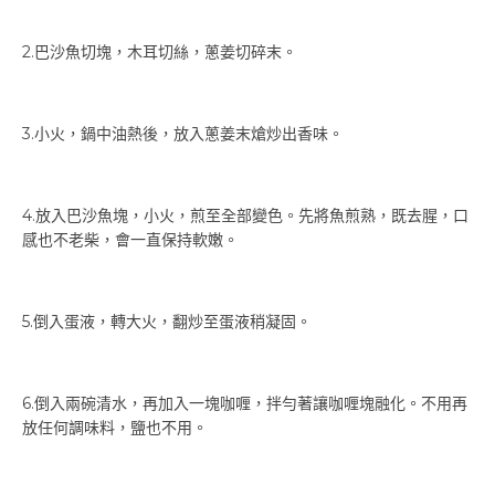
2.巴沙魚切塊，木耳切絲，蔥姜切碎末。
3.小火，鍋中油熱後，放入蔥姜末熗炒出香味。
4.放入巴沙魚塊，小火，煎至全部變色。先將魚煎熟，既去腥，口
感也不老柴，會一直保持軟嫩。
5.倒入蛋液，轉大火，翻炒至蛋液稍凝固。
6.倒入兩碗清水，再加入一塊咖喱，拌勻著讓咖喱塊融化。不用再
放任何調味料，鹽也不用。