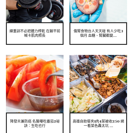
練重訓不必把體力榨乾 在躺平前
傷腎食物台人天天碰 有人少吃3
喊卡肌肉照長
個月 血糖、腎臟都變...
降發炎兼防癌 名醫曝吃番茄2祕
高雄自助餐夾1肉4菜被收250 網
訣：生吃也行
一看菜色轟太坑 ...