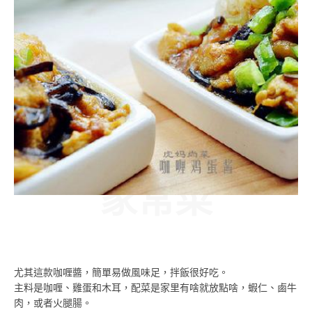
家常菜
尤其這款咖喱醬，簡單易做風味足，拌飯很好吃。
主料是咖喱、雞蛋和木耳，配菜是家里有啥就放點啥，蝦仁、鹵牛
肉，或者火腿腸。