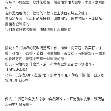
有時也不放配菜，就炒個雞蛋，然後加水加咖喱塊、木耳，煮煮即
成。
我經常跟著他吃，慢慢的也就喜歡上這個異域風之味了。
咖喱是多國且多品種的調味料，印度咖喱、馬來咖喱、日本咖喱，
泰國咖喱等等的。
我們喜歡日式咖喱塊，滋味濃郁且溫和細膩。
據說，日式咖喱的配料挺豐富，有︰肉桂，肉豆蔻，香菜籽，丁
香，孜然，小茴香，姜粉，黑白胡椒，黃姜粉。有的還加了平果泥
或者洋蔥泥，濃郁中帶有一絲淡淡的甜。
所以，甭管搭配什麼菜，放一小塊咖喱進去都會味道濃郁。
【咖喱雞蛋醬】
材料︰巴沙魚1片，雞蛋2個，黑木耳10克，薄皮青椒1個，日式咖
喱塊1塊（30克）
做法︰1.將巴沙魚放入涼水中自然解凍；木耳泡發後洗淨；雞蛋磕
入碗中打散備用。