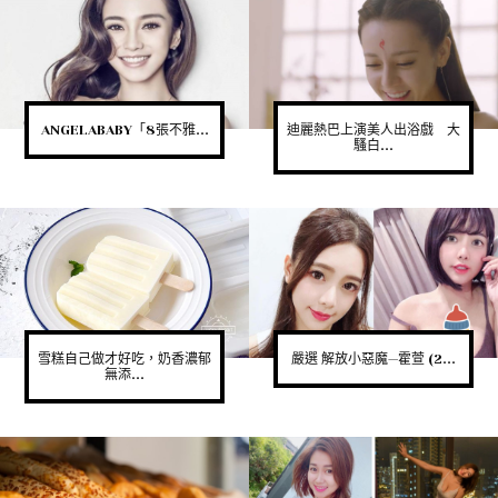
ANGELABABY「8張不雅...
迪麗熱巴上演美人出浴戲 大
騷白...
雪糕自己做才好吃，奶香濃郁
嚴選 解放小惡魔—霍萱 (2...
無添...