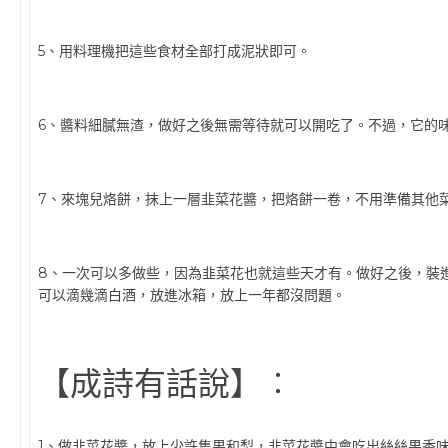
5、用料理機把這些食材全部打成泥狀即可。
6、醬料細膩無渣，做好之後無需等待就可以開吃了。不過，它的
7、來塊兒烙餅，抹上一層韭菜花醬，把烙餅一卷，不用準備其他
8、一次可以多做些，因為韭菜花也就這些天才有。做好之後，裝
可以滴幾滴白酒，放進冰箱，放上一年都沒問題。
【成詩有話說】︰
1、做韭菜花醬，放上少許隻果和梨，韭菜花醬中會吃出絲絲果香