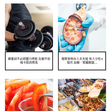
練重訓不必把體力榨乾 在躺平前
傷腎食物台人天天碰 有人少吃3
喊卡肌肉照長
個月 血糖、腎臟都變...