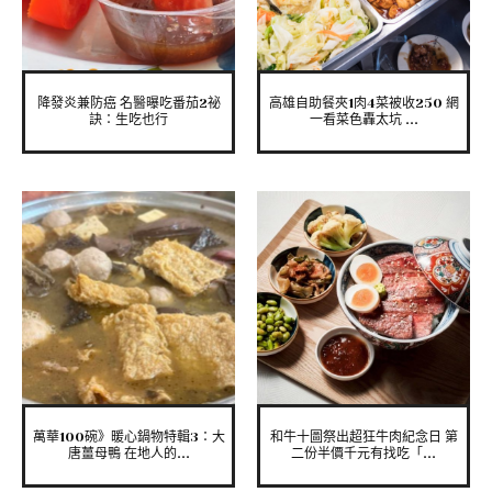
降發炎兼防癌 名醫曝吃番茄2祕
高雄自助餐夾1肉4菜被收250 網
訣：生吃也行
一看菜色轟太坑 ...
萬華100碗》暖心鍋物特輯3：大
和牛十圖祭出超狂牛肉紀念日 第
唐薑母鴨 在地人的...
二份半價千元有找吃「...