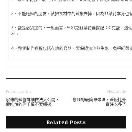
2、不能吃辣的朋友，就把食材中的辣椒去掉，因為韭菜花本身也
3、鹽是必須加的，一般而言，500克韭菜花要搭配100克鹽，這
存。
4、整個制作過程包括存放的容器，要保證無油無生水，免得細菌
Previous article
Next article
家傳的辣醬詳細做法大公開，
咖喱的最簡單做法，蓋飯比外
愛吃辣的你千萬不要錯過
賣好吃多了
Related Posts