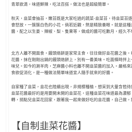
青翠欲滴，味道鮮辣，吃法百搭，做法也是超級簡單。
秋天，韭菜會抽苔，嫩苔既是大家吃過的蔬菜-韭菜苔，待韭菜苔
會怒放，一簇簇白色的小花，倘若近觀，煞是精致養眼。就是這種
醬，配之以生姜、辣椒、梨、隻果等，做成的醬可吃數月，經久不
北方人離不開面食，饅頭烙餅是家常主食，往往做好韭花醬之後，
花醬，抹在剛剛出鍋的饅頭烙餅上，別有一番美味。吃面條時拌上
味兒。如今的涮羊肉，芝麻醬小料也離不開韭菜醬的加入。嚴格來
食欲促消化，是一種做法簡單味道宜人隨手就來的好醬。
自家種了韭菜，韭花也陸續出現，非規模種植，想采到大量含苞待
韭菜花醬最好的是用要開未開的韭菜花，這種韭菜花味道最為濃郁
轉，捎點兒韭菜花回家，跟著我一起來做好吃的韭花醬，自己做，
【自制韭菜花醬】