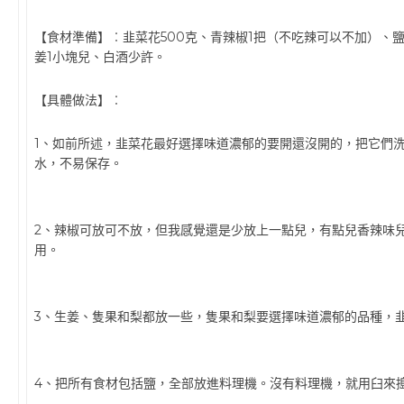
【食材準備】︰韭菜花500克、青辣椒1把（不吃辣可以不加）、鹽1
姜1小塊兒、白酒少許。
【具體做法】︰
1、如前所述，韭菜花最好選擇味道濃郁的要開還沒開的，把它們
水，不易保存。
2、辣椒可放可不放，但我感覺還是少放上一點兒，有點兒香辣味
用。
3、生姜、隻果和梨都放一些，隻果和梨要選擇味道濃郁的品種，
4、把所有食材包括鹽，全部放進料理機。沒有料理機，就用臼來