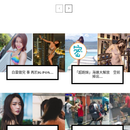
白雲做完 事 再於IG POS...
「超跑妹」海邊大解放 空前
掉出...