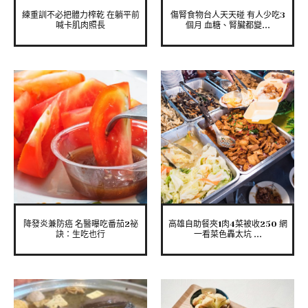
練重訓不必把體力榨乾 在躺平前
傷腎食物台人天天碰 有人少吃3
喊卡肌肉照長
個月 血糖、腎臟都變...
降發炎兼防癌 名醫曝吃番茄2祕
高雄自助餐夾1肉4菜被收250 網
訣：生吃也行
一看菜色轟太坑 ...