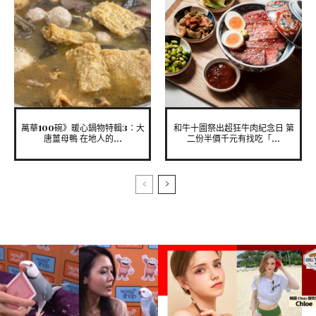
萬華100碗》暖心鍋物特輯3：大
和牛十圖祭出超狂牛肉紀念日 第
唐薑母鴨 在地人的...
二份半價千元有找吃「...