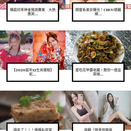
陳庭欣率神雀預測賽果 大熱
精靈系美女曝光！CHUU德籍
惠英...
模...
【2020鼠年12生肖運程】
愛吃花甲要收藏，教你一道韭
蛇...
菜燒...
過年了！！！媽媽私房菜
挑戰「唇膏放鎖骨