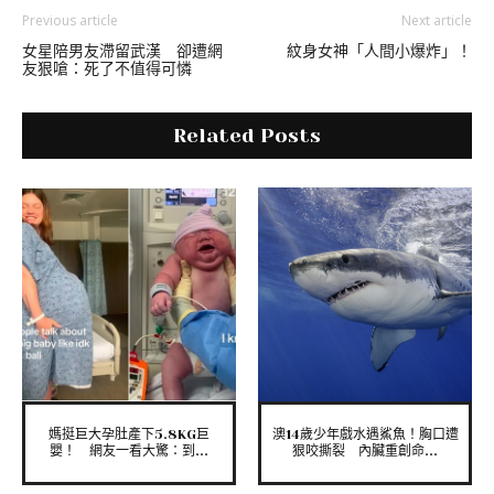
Previous article
Next article
女星陪男友滯留武漢 卻遭網
紋身女神「人間小爆炸」！
友狠嗆：死了不值得可憐
Related Posts
媽挺巨大孕肚產下5.8KG巨
澳14歲少年戲水遇鯊魚！胸口遭
嬰！ 網友一看大驚：到...
狠咬撕裂 內臟重創命...