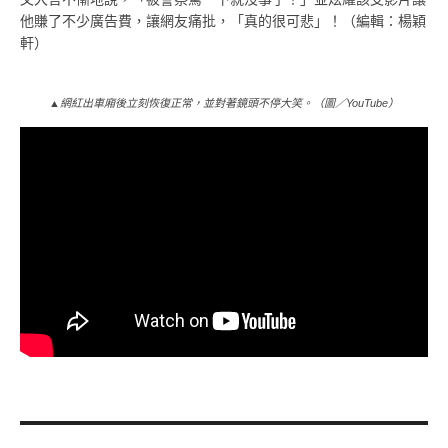
他賺了不少廣告費，讓網友痛批，「真的很可悲」！（編輯：楊穎
軒）
▲網紅出車廂後立刻恢復正常，並對著鏡頭不停大笑。（圖／YouTube）