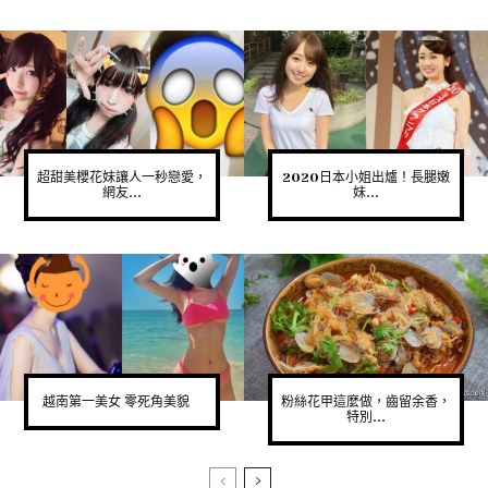
超甜美櫻花妹讓人一秒戀愛，
2020日本小姐出爐！長腿嫩
網友...
妹...
越南第一美女 零死角美貌
粉絲花甲這麼做，齒留余香，
特別...