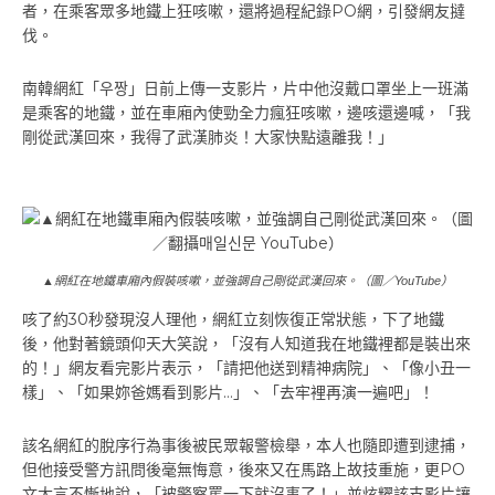
r
者，在乘客眾多地鐵上狂咳嗽，還將過程紀錄PO網，引發網友撻
e
伐。
a
s
南韓網紅「우짱」日前上傳一支影片，片中他沒戴口罩坐上一班滿
e
是乘客的地鐵，並在車廂內使勁全力瘋狂咳嗽，邊咳還邊喊，「我
f
剛從武漢回來，我得了武漢肺炎！大家快點遠離我！」
o
n
t
s
i
z
▲網紅在地鐵車廂內假裝咳嗽，並強調自己剛從武漢回來。（圖／YouTube）
e
咳了約30秒發現沒人理他，網紅立刻恢復正常狀態，下了地鐵
.
後，他對著鏡頭仰天大笑說，「沒有人知道我在地鐵裡都是裝出來
的！」網友看完影片表示，「請把他送到精神病院」、「像小丑一
樣」、「如果妳爸媽看到影片…」、「去牢裡再演一遍吧」！
該名網紅的脫序行為事後被民眾報警檢舉，本人也隨即遭到逮捕，
但他接受警方訊問後毫無悔意，後來又在馬路上故技重施，更PO
文大言不慚地說，「被警察罵一下就沒事了！」並炫耀該支影片讓