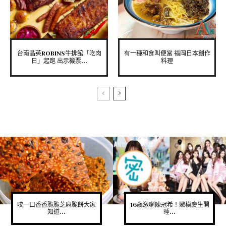
台南晶英ROBINS牛排館「吃肉
有一種和食叫便當 福岡日本創作
日」起跑 出示機票...
料理
咬一口香香脆脆芝麻脆餅大家
16歲激喇陳冠希！嫩模慶生開
知道...
睡...