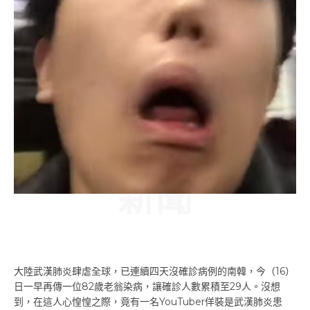
新聞
I
大陸武漢肺炎肆虐全球，已連續四天沒確診病例的南韓，今（16）
n
日一早再傳一位82歲老翁染病，讓確診人數累積至29人。沒想
c
到，在這人心惶惶之際，竟有一名YouTuber佯裝是武漢肺炎患