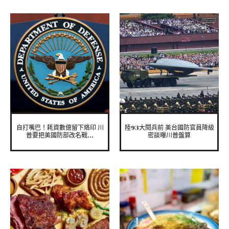
自打嘴巴！耗資數億留下烙印 川
陸93大閱兵前 美台國防官員降級
普要把美國防部改名戰...
密談曝川普盤算