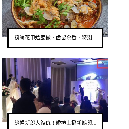
粉絲花甲這麼做，齒留余香，特別...
綠帽新郎大復仇！婚禮上播新娘與...