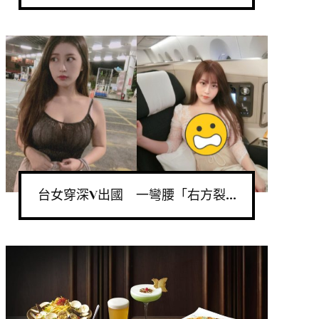
台女穿深V出國 一彎腰「右方裂...