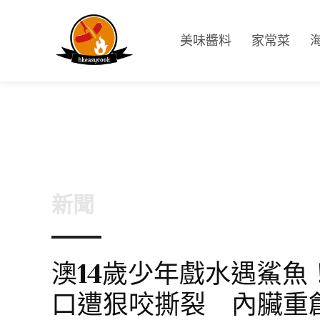
美味醬料
家常菜
新聞
澳14歲少年戲水遇鯊魚
口遭狠咬撕裂 內臟重