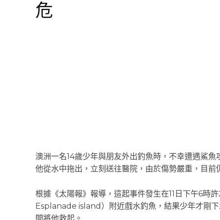
危
澳洲一名14歲少年與朋友外出釣魚時，不幸遭遇鯊
他從水中拖出，立刻送往醫院，由於傷勢嚴重，目前
根據《太陽報》報導，這起事件發生在11日下午6時許
Esplanade island）附近戲水釣魚，結果少
間將他救起。