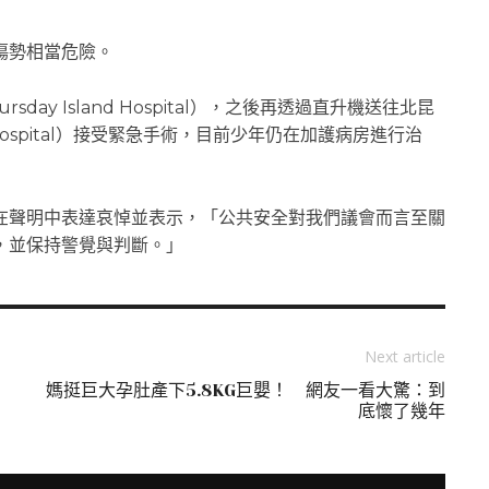
傷勢相當危險。
y Island Hospital），之後再透過直升機送往北昆
ty Hospital）接受緊急手術，目前少年仍在加護病房進行治
在聲明中表達哀悼並表示，「公共安全對我們議會而言至關
，並保持警覺與判斷。」
Next article
媽挺巨大孕肚產下5.8KG巨嬰！ 網友一看大驚：到
底懷了幾年