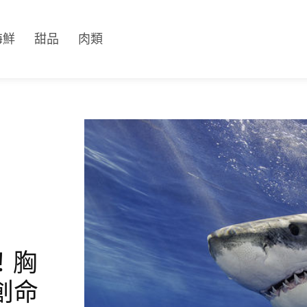
海鮮
甜品
肉類
！胸
創命