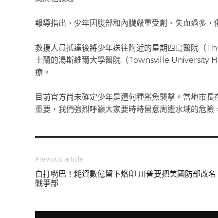
報導指出，少年因腹部和內臟嚴重受創、失血過多，
救援人員抵達後將少年送往附近的星期四島醫院（Thursda
士蘭的湯斯維爾大學醫院（Townsville Universi
療。
目前官方尚未確定少年是遭何種鯊魚襲擊。當地市長
重要，我們強烈呼籲大家要時時留意周遭水域的危險
Previous article
自打嘴巴！耗資數億留下烙印 川普要把美國防部改名
戰爭部