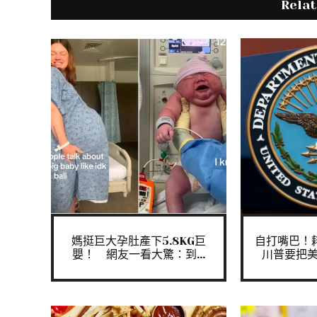
Rela
媽挺巨大孕肚產下5.8KG巨
自打嘴巴！
嬰！ 網友一看大驚：到...
川普要把美