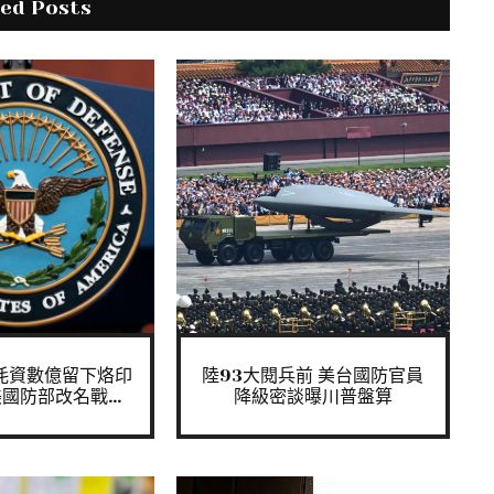
ted Posts
耗資數億留下烙印
陸93大閱兵前 美台國防官員
國防部改名戰...
降級密談曝川普盤算