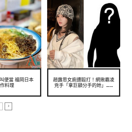
叫便當 福岡日本
趙露思女廁遭毆打！網揪霸凌
作料理
兇手「拿巨額分手的她」…...