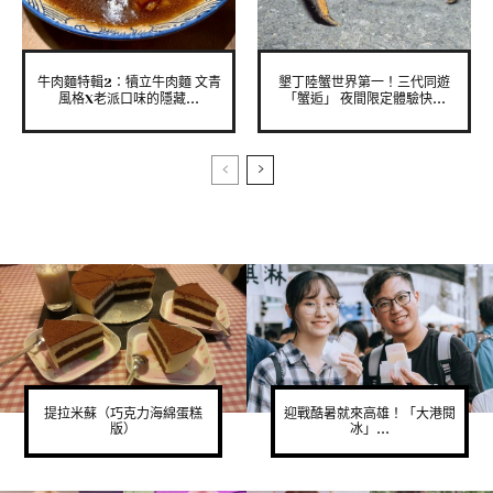
牛肉麵特輯2：犢立牛肉麵 文青
墾丁陸蟹世界第一！三代同遊
風格X老派口味的隱藏...
「蟹逅」 夜間限定體驗快...
提拉米蘇（巧克力海綿蛋糕
迎戰酷暑就來高雄！「大港閱
版）
冰」...