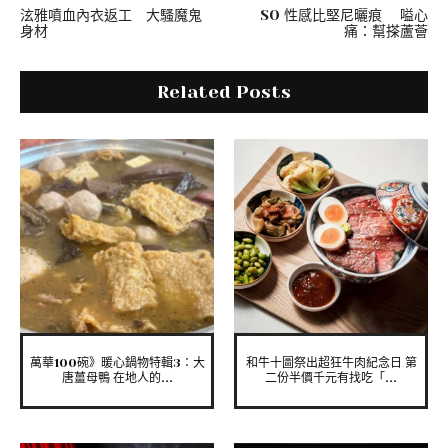
泫雅噴血內衣返工 大騷魔鬼
SO 性感比堅尼曬痕 嗌心
身材
痛：幫搽蘆薈
Related Posts
萬華100碗》暖心鍋物特輯3：大
和牛十圖祭出超狂牛肉紀念日 第
唐薑母鴨 在地人的...
二份半價千元有找吃「...