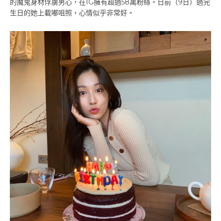
的魔鬼身材俘虜男心，在IG擁有超過58萬粉絲。日前（9日）過完
生日的她上載嘟咀照，心情似乎非常好。