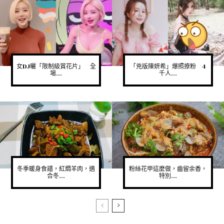
女DJ曬「限制級賞花片」 全
「兇版陳妍希」爆照撩粉 4
場...
千人...
冬季暖身食譜，紅燜羊肉，適
粉絲花甲這麼做，齒留余香，
合冬...
特別...