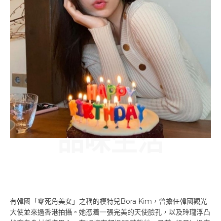
品味生活
有韓國「零死角美女」之稱的模特兒Bora Kim，曾擔任韓國觀光
大使並來過香港拍攝。她憑着一張完美的天使臉孔，以及玲瓏浮凸