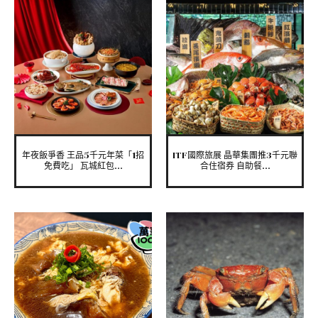
年夜飯爭香 王品5千元年菜「1招
ITF國際旅展 晶華集團推3千元聯
免費吃」 瓦城紅包...
合住宿券 自助餐...