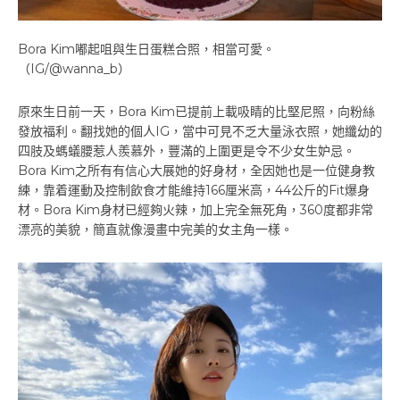
Bora Kim嘟起咀與生日蛋糕合照，相當可愛。
（IG/@wanna_b）
原來生日前一天，Bora Kim已提前上載吸睛的比堅尼照，向粉絲
發放福利。翻找她的個人IG，當中可見不乏大量泳衣照，她纖幼的
四肢及螞蟻腰惹人羨慕外，豐滿的上圍更是令不少女生妒忌。
Bora Kim之所有有信心大展她的好身材，全因她也是一位健身教
練，靠着運動及控制飲食才能維持166厘米高，44公斤的Fit爆身
材。Bora Kim身材已經夠火辣，加上完全無死角，360度都非常
漂亮的美貌，簡直就像漫畫中完美的女主角一樣。