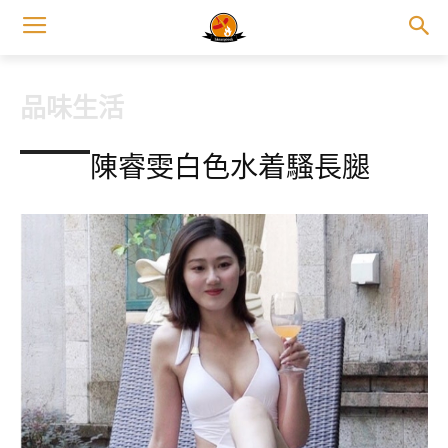
品味生活
陳睿雯白色水着騷長腿