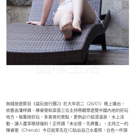
品味生活
無綫旅遊節目《識玩旅行團2》於大年初二（26/01）晚上播出，
依舊由潘梓鋒、陳睿雯和梁茵三位主持帶觀眾遊覽中國內地的好玩
地方，每集除好玩、多美食的景點，更例必介紹浸溫泉、水上活
動，讓人盡享眼球福利！正所謂「未出發，先興奮」，主持之一的
陳睿雯（Cherub）今日就率先在IG貼出自己水着照，白色一件頭