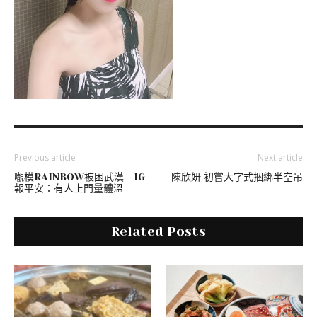
Previous article
Next article
𡃁模RAINBOW被困武漢 IG
陳欣妍 初嘗大字式捆綁半空吊
報平安：有人上門量體溫
Related Posts