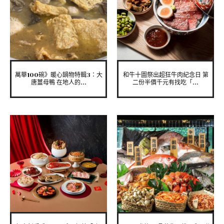
萬華100碗》暖心鍋物特輯3：大
和牛十圖祭出超狂牛肉紀念日 第
唐薑母鴨 在地人的...
二份半價千元有找吃「...