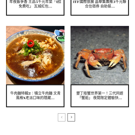
年夜飯爭香 王品5千元年菜「1招
ITF國際旅展 晶華集團推3千元聯
免費吃」 瓦城紅包...
合住宿券 自助餐...
牛肉麵特輯2：犢立牛肉麵 文青
墾丁陸蟹世界第一！三代同遊
風格X老派口味的隱藏...
「蟹逅」 夜間限定體驗快...