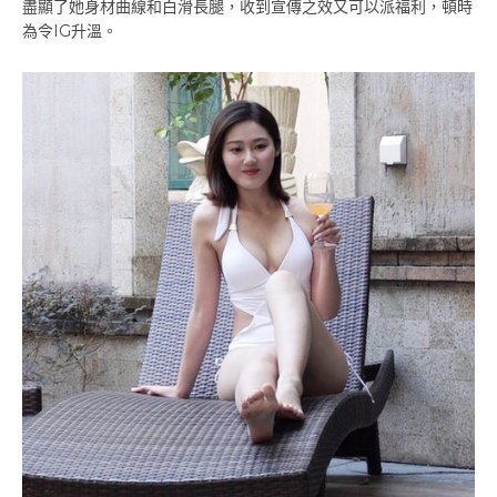
盡顯了她身材曲線和白滑長腿，收到宣傳之效又可以派福利，頓時
為令IG升溫。