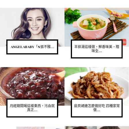
ANGELABABY「8張不雅...
羊排湯這樣做，鮮香味美，羶
味全...
月經期間喝這樣東西，污血就
扇貝裙邊怎麼做好吃 四種家常
真正...
做...