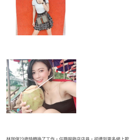
林珈伊19歲時轉換了工作，任職服飾店店員，卻遭到更多網上欺