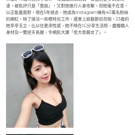
凌，被批評只是「靠臉」，又對她進行人身攻擊，但她毫不在意，
以正能量面對。現在5年過去，她成為Instagram擁有40萬名粉絲
的網紅，除了接洽一些模特兒工作，還會上綜藝節目亮相。23歲的
她亭亭玉立，比以往更添性感，她不時在IG分享生活照，盡騷驕人
身材及一雙逆天長腿，令網民大讚「愈大愈靚女了」。