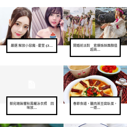
嚴選 解放小惡魔—霍萱 (2...
開婚前派對 索爆姊妹團顏值
超高...
蔡宛珊無懼秋風曬泳衣照 回
春節食譜，臘肉蒸豆腐臥蛋，
味放...
一道...