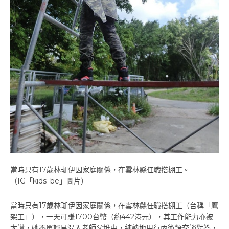
當時只有17歲林珈伊因家庭關係，在雲林縣任職搭棚工。
（IG「kids_be」圖片）
當時只有17歲林珈伊因家庭關係，在雲林縣任職搭棚工（台稱「鷹
架工」），一天可賺1700台幣（約442港元），其工作能力亦被
大讚，她不單輕易混入老師父堆中，純熟地用行內術語交談對答，