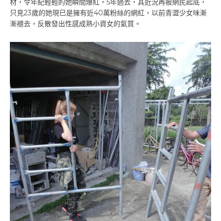
材，令年紀輕輕的她瞬間爆紅。5年過去，其近況再被網民起底，
只見23歲的她現已是擁有近40萬粉絲的網紅，以前青澀少女味漸
漸褪去，反散發出性感成熟小資女的氣質。