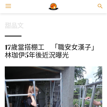
甜品文
17歲當搭棚工 「職安女漢子」
林珈伊5年後近況曝光