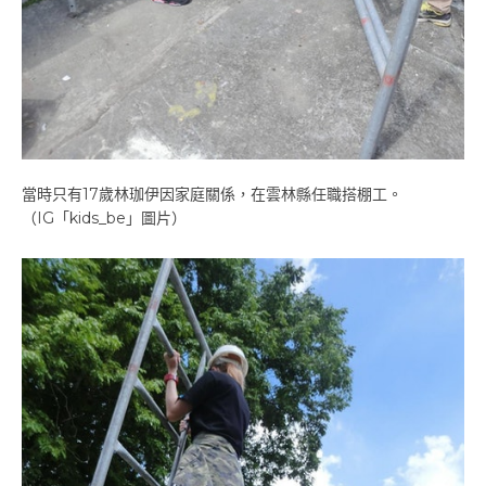
當時只有17歲林珈伊因家庭關係，在雲林縣任職搭棚工。
（IG「kids_be」圖片）