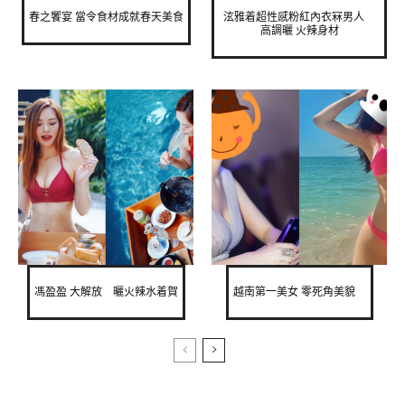
春之饗宴 當令食材成就春天美食
泫雅着超性感粉紅內衣冧男人
高調曬 火辣身材
馮盈盈 大解放 曬火辣水着賀
越南第一美女 零死角美貌