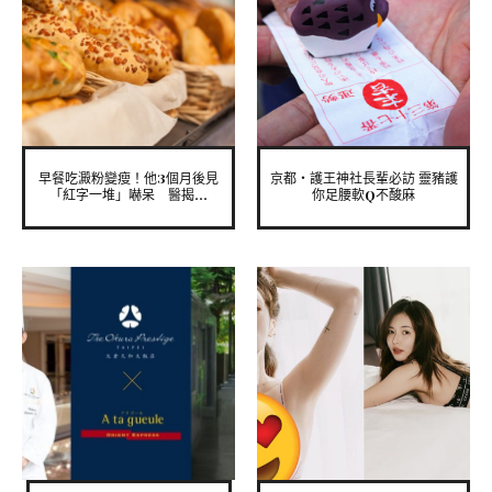
早餐吃澱粉變瘦！他3個月後見
京都‧護王神社長輩必訪 靈豬護
「紅字一堆」嚇呆 醫揭...
你足腰軟Q不酸麻