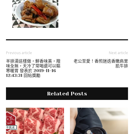
Previous article
Next article
羊排湯這樣做，鮮香味美，羶
老公至愛！香煎迷迭香嫩肩里
味全無，天冷了常喝還可以驅
肌牛排
寒暖胃 發表於 2019-11-16
12:43:31 回帖獎勵
Related Posts