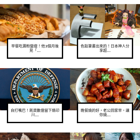
早餐吃澱粉變瘦！他3個月後
色鉛筆畫出來的！日本神人分
見「...
享超...
自打嘴巴！耗資數億留下烙印
晚餐燒的好，老公回家早，讓
川...
你燒...