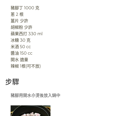
豬腳丁
1000 克
蔥
2 根
薑片
少許
胡椒粉
少許
蘋果西打
330 ml
冰糖
30 克
米酒
50 cc
醬油
150 cc
開水
適量
辣椒 1根(可不放)
步驟
豬腳用開水尒燙後放入鍋中