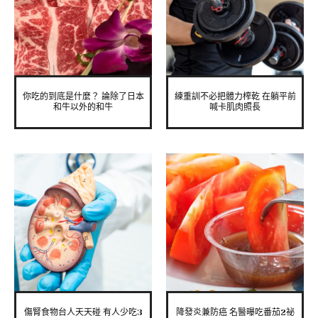
你吃的到底是什麼？ 論除了日本
練重訓不必把體力榨乾 在躺平前
和牛以外的和牛
喊卡肌肉照長
傷腎食物台人天天碰 有人少吃3
降發炎兼防癌 名醫曝吃番茄2祕