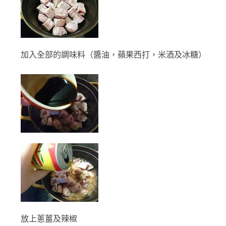
加入全部的調味料（醬油，蘋果西打，米酒及冰糖）
放上蔥薑及辣椒