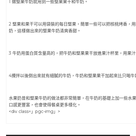
1 做堅果牛奶就用到一些堅果果干和牛奶。
2 堅果和果干可以用袋裝的每日堅果，簡單一些可以把核桃烤香，
奶，這樣做出來的堅果牛奶清爽香甜。
3 牛奶用蛋白質含量高的，把牛奶和堅果果干放進果汁杯里，用果
4攪拌以後倒出來就有細膩的牛奶，牛奶和堅果果干加起來比只喝牛
水果奶昔和堅果牛奶的做法都非常簡單，在牛奶的基礎上加一些水
口感更豐富，也會使得餐桌更多樣化。
<div class=」pgc-img」>