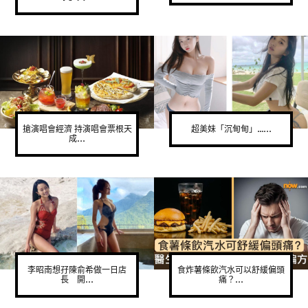
搶演唱會經濟 持演唱會票根天
超美妹「沉甸甸」…...
成...
李昭南想孖陳俞希做一日店
食炸薯條飲汽水可以舒緩偏頭
長 開...
痛？...