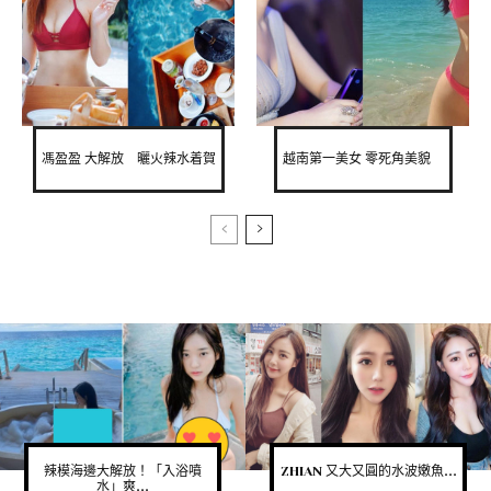
馮盈盈 大解放 曬火辣水着賀
越南第一美女 零死角美貌
辣模海邊大解放！「入浴噴
ZHIAN 又大又圓的水波嫩魚...
水」爽...