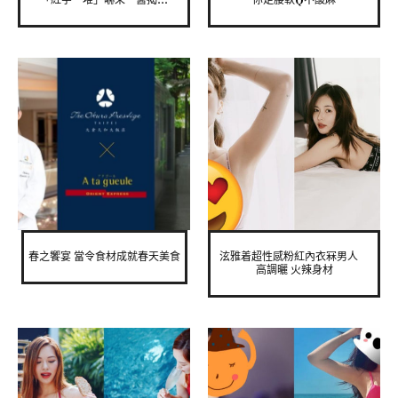
「紅字一堆」嚇呆 醫揭...
你足腰軟Q不酸麻
春之饗宴 當令食材成就春天美食
泫雅着超性感粉紅內衣冧男人
高調曬 火辣身材